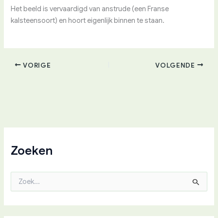
Het beeld is vervaardigd van anstrude (een Franse
kalsteensoort) en hoort eigenlijk binnen te staan.
VORIGE
VOLGENDE
Zoeken
Z
o
e
k
n