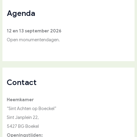
a
a
Agenda
r
:
12 en 13 september 2026
Open monumentendagen.
Contact
Heemkamer
“Sint Achten op Boeckel”
Sint Janplein 22,
5427 BG Boekel
Openingstijden: