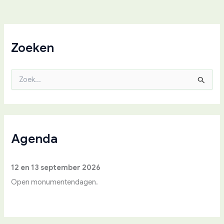
Zoeken
Z
o
e
k
n
a
a
Agenda
r
:
12 en 13 september 2026
Open monumentendagen.