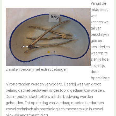
Vanuit de
middeleeu
wen
kennen we
tal van
beschrijvin
gen en
schilderijen
waarop te
zien is hoe
in die tijd
Emaillen bekken met extractietangen
door
‘specialiste
n’ rotte tanden werden verwijderd. Daarbij was van groot
belang dat het beulswerk ongestoord gedaan kon worden.
Dus moesten slachtoffers altijd in bedwang worden
gehouden. Tot op de dag van vandaag moeten tandartsen
zowel technisch als psychologisch meesters zijn in zowel
pijn- als angstbestrijding.