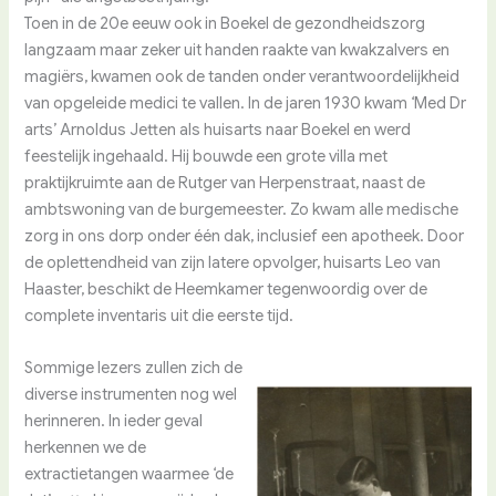
Toen in de 20e eeuw ook in Boekel de gezondheidszorg
langzaam maar zeker uit handen raakte van kwakzalvers en
magiërs, kwamen ook de tanden onder verantwoordelijkheid
van opgeleide medici te vallen. In de jaren 1930 kwam ‘Med Dr
arts’ Arnoldus Jetten als huisarts naar Boekel en werd
feestelijk ingehaald. Hij bouwde een grote villa met
praktijkruimte aan de Rutger van Herpenstraat, naast de
ambtswoning van de burgemeester. Zo kwam alle medische
zorg in ons dorp onder één dak, inclusief een apotheek. Door
de oplettendheid van zijn latere opvolger, huisarts Leo van
Haaster, beschikt de Heemkamer tegenwoordig over de
complete inventaris uit die eerste tijd.
Sommige lezers zullen zich de
diverse instrumenten nog wel
herinneren. In ieder geval
herkennen we de
extractietangen waarmee ‘de