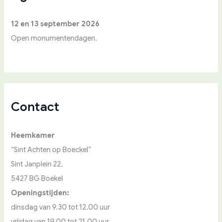
r
:
12 en 13 september 2026
Open monumentendagen.
Contact
Heemkamer
“Sint Achten op Boeckel”
Sint Janplein 22,
5427 BG Boekel
Openingstijden:
dinsdag van 9.30 tot 12.00 uur
vrijdag van 19.00 tot 21.00 uur