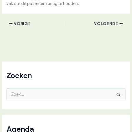
vak om de patiënten rustig te houden.
VORIGE
VOLGENDE
Zoeken
Z
o
e
k
n
a
a
Agenda