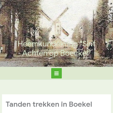
Ga
naar
de
inhoud
Heemkundekring "Sint
Achten op Boeckel"
Tanden trekken in Boekel