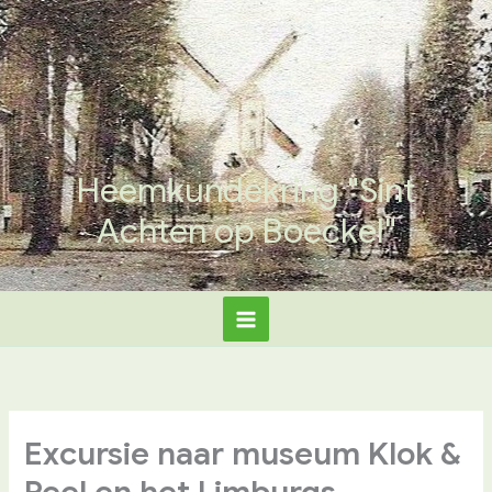
Ga
naar
de
inhoud
Heemkundekring "Sint
Achten op Boeckel"
Excursie naar museum Klok &