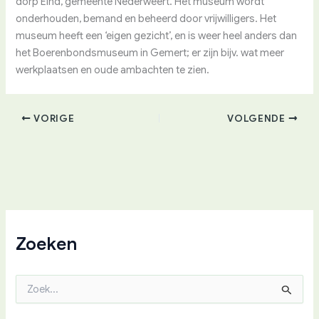
dorp Eind, gemeente Nederweert. Het museum wordt
onderhouden, bemand en beheerd door vrijwilligers. Het
museum heeft een ‘eigen gezicht’, en is weer heel anders dan
het Boerenbondsmuseum in Gemert; er zijn bijv. wat meer
werkplaatsen en oude ambachten te zien.
VORIGE
VOLGENDE
Zoeken
Z
o
e