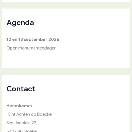
k
n
a
a
Agenda
r
:
12 en 13 september 2026
Open monumentendagen.
Contact
Heemkamer
“Sint Achten op Boeckel”
Sint Janplein 22,
5427 BG Boekel