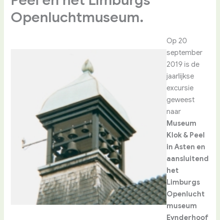
Peel en het Limburgs
Openluchtmuseum.
Op 20
september
2019 is de
jaarlijkse
excursie
geweest
naar
Museum
Klok & Peel
in Asten en
aansluitend
het
Limburgs
Openlucht
museum
Eynderhoof