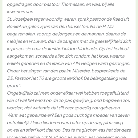
opgedragen door pastoor Thomassen, en waarbij alle
inwoners van
St. Jozefpeel tegenwoordig waren, sprak pastoor de Raad uit
Boekel de geloovigen van den kansel toe. Na de H. Mis
begaven allen, voorop de jongens en de mannen, daarna de
meisjes en vrouwen, dan de zangers met de geestelijkheid zich
in processie naar de kerkhof luidop biddende. Op het kerkhof
aangekomen, schaarde allen zich rondom het kruis, waarna
enkele gebeden en de litanie van Alle Heiligen werd gezongen.
Onder het zingen van den psalm Miserére, besprenkelde de
Z.E. Pastoor het 70 are groote kerkhof. De belangstelling was
groot”.
Ongetwijfeld zal men onder elkaar wel hebben toegefluisterd
wie of wel het eerst op de zo pas gewijde grond begraven zou
worden, niet wetende dat dit zeer spoedig zou gebeuren.
Want wat gebeurde er? Een godsvruchtige moeder van zeven
betrekkelijk kleine kinderen werd later op de dag plotseling
onwel en stierf kort daarop. Des te tragischer was het dat deze
vrouw die zelfde ochtend nog aanwezig was geweest en de