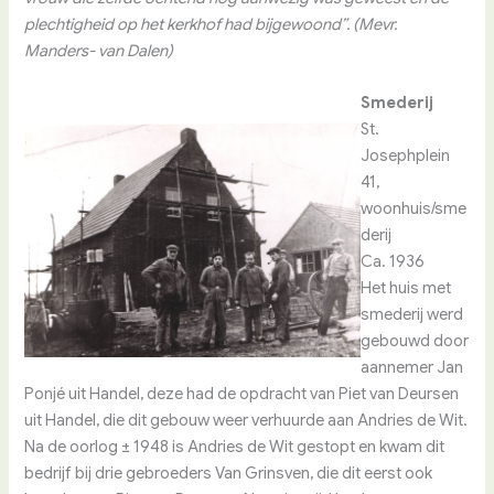
plechtigheid op het kerkhof had bijgewoond”. (Mevr.
Manders- van Dalen)
Smederij
St.
Josephplein
41,
woonhuis/sme
derij
Ca. 1936
Het huis met
smederij werd
gebouwd door
aannemer Jan
Ponjé uit Handel, deze had de opdracht van Piet van Deursen
uit Handel, die dit gebouw weer verhuurde aan Andries de Wit.
Na de oorlog ± 1948 is Andries de Wit gestopt en kwam dit
bedrijf bij drie gebroeders Van Grinsven, die dit eerst ook