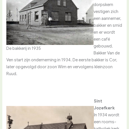
dorpskern
vestigen zich
een aannemer,
bakker en smid
en er wordt
een café
gebouwd.
De bakkerij in 1935
Bakker Van de
Ven start zijn onderneming in 1934. De eerste bakker is Cor,
later opgevolgd door zoon Wim en vervolgens kleinzoon
Ruud.
Sint
Jozefkerk
In 1934 wordt
een rooms-
katholiek kerk