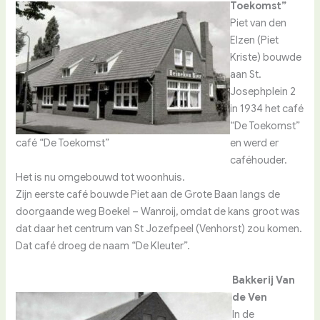
Toekomst”
Piet van den
Elzen (Piet
Kriste) bouwde
aan St.
Josephplein 2
in 1934 het café
“De Toekomst”
café “De Toekomst”
en werd er
caféhouder.
Het is nu omgebouwd tot woonhuis.
Zijn eerste café bouwde Piet aan de Grote Baan langs de
doorgaande weg Boekel – Wanroij, omdat de kans groot was
dat daar het centrum van St Jozefpeel (Venhorst) zou komen.
Dat café droeg de naam “De Kleuter”.
Bakkerij Van
de Ven
In de