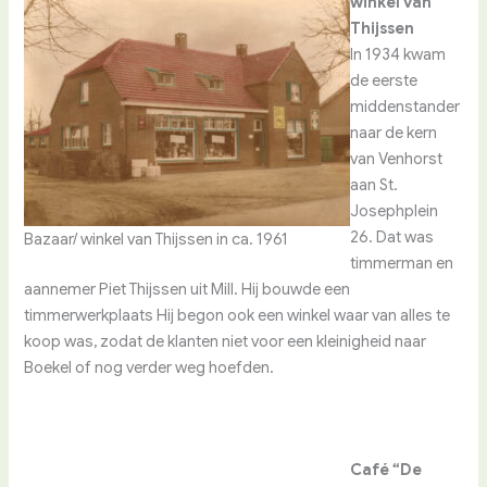
winkel van
Thijssen
In 1934 kwam
de eerste
middenstander
naar de kern
van Venhorst
aan St.
Josephplein
26. Dat was
Bazaar/ winkel van Thijssen in ca. 1961
timmerman en
aannemer Piet Thijssen uit Mill. Hij bouwde een
timmerwerkplaats Hij begon ook een winkel waar van alles te
koop was, zodat de klanten niet voor een kleinigheid naar
Boekel of nog verder weg hoefden.
Café “De