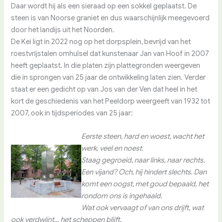
Daar wordt hij als een sieraad op een sokkel geplaatst. De
steen is van Noorse graniet en dus waarschijnlijk meegevoerd
door het landijs uit het Noorden.
De Kei ligt in 2022 nog op het dorpsplein, bevrijd van het
roestvrijstalen omhulsel dat kunstenaar Jan van Hoof in 2007
heeft geplaatst. In die platen zijn plattegronden weergeven
die in sprongen van 25 jaar de ontwikkeling laten zien. Verder
staat er een gedicht op van Jos van der Ven dat heel in het
kort de geschiedenis van het Peeldorp weergeeft van 1932 tot
2007, ook in tijdsperiodes van 25 jaar:
Eerste steen, hard en woest, wacht het
werk, veel en noest.
Staag gegroeid, naar links, naar rechts.
Een vijand? Och, hij hindert slechts. Dan
komt een oogst, met goud bepaald, het
rondom ons is ingehaald.
Wat ook vervaagt of van ons drijft, wat
ook verdwijnt… het scheppen blijft
.