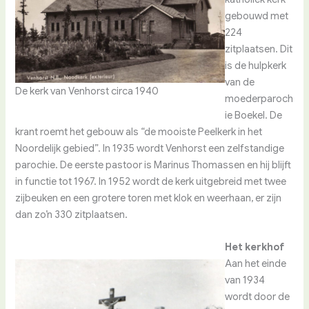
gebouwd met
224
zitplaatsen. Dit
is de hulpkerk
van de
De kerk van Venhorst circa 1940
moederparoch
ie Boekel. De
krant roemt het gebouw als “de mooiste Peelkerk in het
Noordelijk gebied”. In 1935 wordt Venhorst een zelfstandige
parochie. De eerste pastoor is Marinus Thomassen en hij blijft
in functie tot 1967. In 1952 wordt de kerk uitgebreid met twee
zijbeuken en een grotere toren met klok en weerhaan, er zijn
dan zo’n 330 zitplaatsen.
Het kerkhof
Aan het einde
van 1934
wordt door de