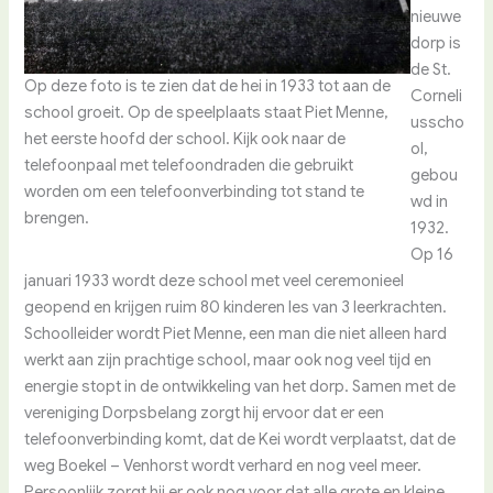
nieuwe
dorp is
de St.
Op deze foto is te zien dat de hei in 1933 tot aan de
Corneli
school groeit. Op de speelplaats staat Piet Menne,
usscho
het eerste hoofd der school. Kijk ook naar de
ol,
telefoonpaal met telefoondraden die gebruikt
gebou
worden om een telefoonverbinding tot stand te
wd in
brengen.
1932.
Op 16
januari 1933 wordt deze school met veel ceremonieel
geopend en krijgen ruim 80 kinderen les van 3 leerkrachten.
Schoolleider wordt Piet Menne, een man die niet alleen hard
werkt aan zijn prachtige school, maar ook nog veel tijd en
energie stopt in de ontwikkeling van het dorp. Samen met de
vereniging Dorpsbelang zorgt hij ervoor dat er een
telefoonverbinding komt, dat de Kei wordt verplaatst, dat de
weg Boekel – Venhorst wordt verhard en nog veel meer.
Persoonlijk zorgt hij er ook nog voor dat alle grote en kleine