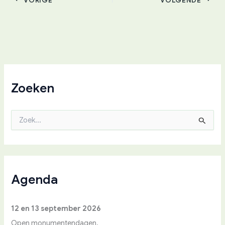
Zoeken
Z
o
e
k
n
a
a
Agenda
r
:
12 en 13 september 2026
Open monumentendagen.