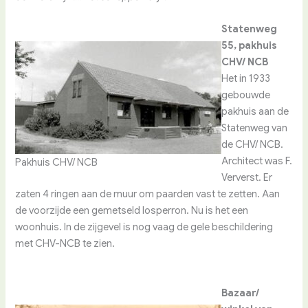
Statenweg
55, pakhuis
CHV/ NCB
Het in 1933
gebouwde
pakhuis aan de
Statenweg van
de CHV/ NCB.
Architect was F.
Pakhuis CHV/ NCB
Ververst. Er
zaten 4 ringen aan de muur om paarden vast te zetten. Aan
de voorzijde een gemetseld losperron. Nu is het een
woonhuis. In de zijgevel is nog vaag de gele beschildering
met CHV-NCB te zien.
Bazaar/