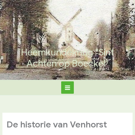
Ga
naar
de
inhoud
Heemkundekring "Sint
Achten op Boeckel"
De historie van Venhorst