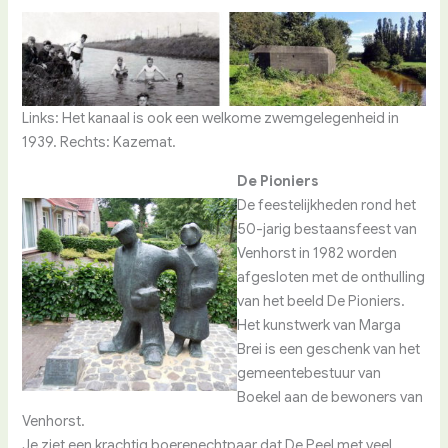
Links: Het kanaal is ook een welkome zwemgelegenheid in
1939. Rechts: Kazemat.
De Pioniers
De feestelijkheden rond het
50-jarig bestaansfeest van
Venhorst in 1982 worden
afgesloten met de onthulling
van het beeld De Pioniers.
Het kunstwerk van Marga
Brei is een geschenk van het
gemeentebestuur van
Boekel aan de bewoners van
Venhorst.
Je ziet een krachtig boerenechtpaar dat De Peel met veel