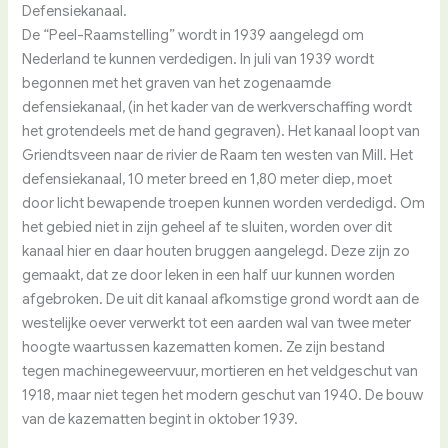
Defensiekanaal.
De “Peel-Raamstelling” wordt in 1939 aangelegd om
Nederland te kunnen verdedigen. In juli van 1939 wordt
begonnen met het graven van het zogenaamde
defensiekanaal, (in het kader van de werkverschaffing wordt
het grotendeels met de hand gegraven). Het kanaal loopt van
Griendtsveen naar de rivier de Raam ten westen van Mill. Het
defensiekanaal, 10 meter breed en 1,80 meter diep, moet
door licht bewapende troepen kunnen worden verdedigd. Om
het gebied niet in zijn geheel af te sluiten, worden over dit
kanaal hier en daar houten bruggen aangelegd. Deze zijn zo
gemaakt, dat ze door leken in een half uur kunnen worden
afgebroken. De uit dit kanaal afkomstige grond wordt aan de
westelijke oever verwerkt tot een aarden wal van twee meter
hoogte waartussen kazematten komen. Ze zijn bestand
tegen machinegeweervuur, mortieren en het veldgeschut van
1918, maar niet tegen het modern geschut van 1940. De bouw
van de kazematten begint in oktober 1939.