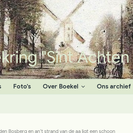
ing "Sint Achten
s
Foto’s
Over Boekel
Ons archief
den Bosberg en an’t strand van de aa ligt een schoon