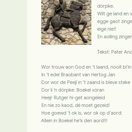
dörpke.
Wilt ge land en 
egge gaot zinge
eige nie!!
En aolling zingen
Tekst: Pater An
Wor trouw aon God en ’t laand, nooit bl’i
In ’t edel Braobant van Hertog Jan
Dor wor de Peejl in ’t zaand is bleve steke
Dor li ’n dörpke: Boekel vöran
Heejr Rutger hi-get aongeleid
En nie zo kaod, dé moet gezeid!
Hoe goewd ’t ok is, wor ok op d’aord:
Allein in Boekel he’k den aord!!!