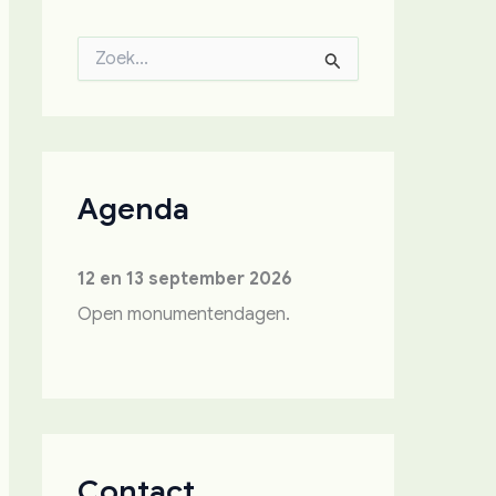
Z
o
e
k
n
a
a
Agenda
r
:
12 en 13 september 2026
Open monumentendagen.
Contact