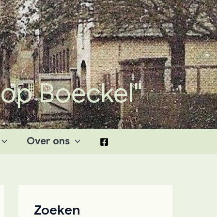
 op Boeckel"
Over ons
Zoeken