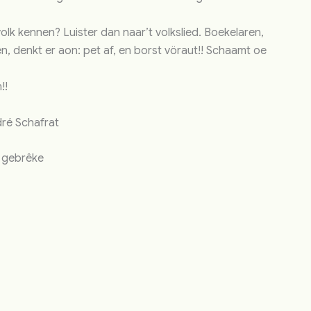
volk kennen? Luister dan naar’t volkslied. Boekelaren,
n, denkt er aon: pet af, en borst vöraut!! Schaamt oe
!!
dré Schafrat
n gebrêke