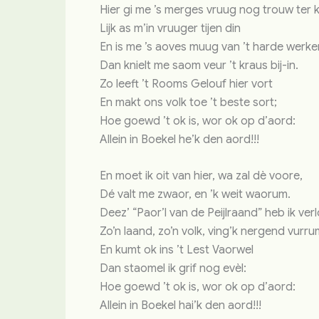
Hier gi me ’s merges vruug nog trouw ter 
Lijk as m’in vruuger tijen din
En is me ’s aoves muug van ’t harde werke
Dan knielt me saom veur ’t kraus bij-in.
Zo leeft ’t Rooms Gelouf hier vort
En makt ons volk toe ’t beste sort;
Hoe goewd ’t ok is, wor ok op d’aord:
Allein in Boekel he’k den aord!!!
En moet ik oit van hier, wa zal dè voore,
Dé valt me zwaor, en ’k weit waorum.
Deez’ “Paor’l van de Peijlraand” heb ik ver
Zo’n laand, zo’n volk, ving’k nergend vurru
En kumt ok ins ’t Lest Vaorwel
Dan staomel ik grif nog evèl:
Hoe goewd ’t ok is, wor ok op d’aord:
Allein in Boekel hai’k den aord!!!