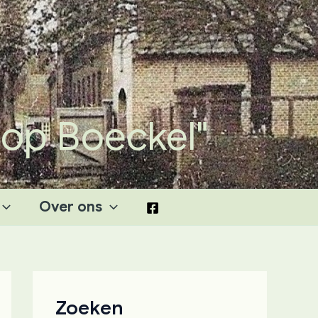
 op Boeckel"
Over ons
Zoeken