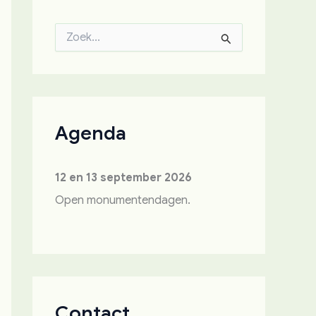
Z
o
e
k
n
a
a
Agenda
r
:
12 en 13 september 2026
Open monumentendagen.
Contact