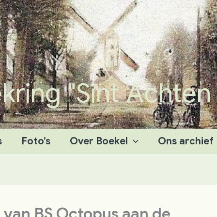
ing "Sint Achten
s
Foto’s
Over Boekel
Ons archief
 van BS Octopus aan de