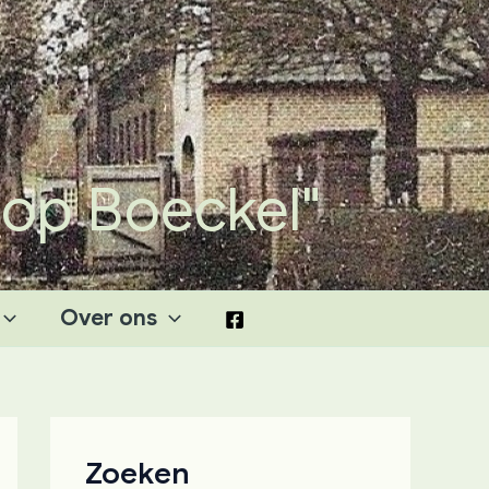
 op Boeckel"
Over ons
Zoeken