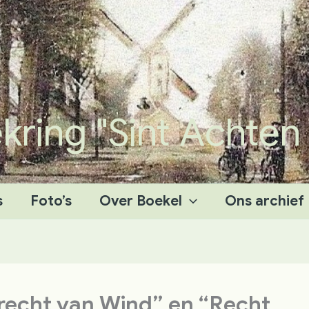
ing "Sint Achten
s
Foto’s
Over Boekel
Ons archief
recht van Wind” en “Recht