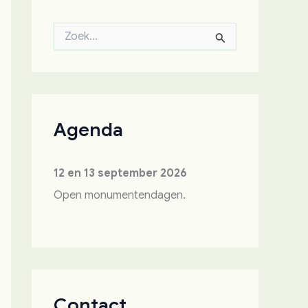
Z
o
e
k
n
a
a
Agenda
r
:
12 en 13 september 2026
Open monumentendagen.
Contact