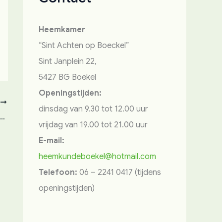
Heemkamer
“Sint Achten op Boeckel”
Sint Janplein 22,
5427 BG Boekel
Openingstijden:
E
dinsdag van 9.30 tot 12.00 uur
p zijn 105e verjaardag de 1e-prijs-medaille van koe Bertha 2 uit 1946 terug.
vrijdag van 19.00 tot 21.00 uur
E-mail:
heemkundeboekel@hotmail.com
Telefoon:
06 – 2241 0417 (tijdens
openingstijden)