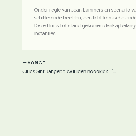
Onder regie van Jean Lammers en scenario van
schitterende beelden, een licht komische onde
Deze film is tot stand gekomen dankzij bela
Instanties.
VORIGE
Clubs Sint Jangebouw luiden noodklok : ‘Alleen ME krijgt ons eruit’