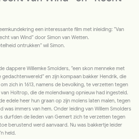
mkundekring een interessante film met inleiding: “Van
Recht van Wind” door Simon van Wetten.
telheid ontrukken” wil Simon.
 de dappere Willemke Smolders, “een skon menneke met
e gedachtenwereld” en zijn kompaan bakker Hendrik, die
om zich in 1613, namens de bevolking, te verzetten tegen
an Holtrop, die de molendwang opnieuw had ingesteld.
de edele heer hun graan op zijn molens laten malen, tegen
wind was immers van hem. Onder leiding van Willem Smolders
s durfden de lieden van Gemert zich te verzetten tegen
 toe berustend werd aanvaard. Nu was bakkertje leider
’n held.