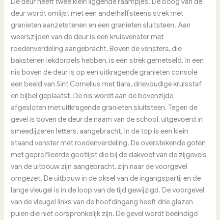
De deur heeft twee klein liggende raampjes. De boog van de
deur wordt omlijst met een anderhalfsteens strek met
granieten aanzetstenen en een granieten sluitsteen. Aan
weerszijden van de deur is een kruisvenster met
roedenverdeling aangebracht. Boven de vensters, die
bakstenen lekdorpels hebben, is een strek gemetseld. In een
nis boven de deur is op een uitkragende granieten console
een beeld van Sint Cornelius met tiara, drievoudige kruisstaf
en bijbel geplaatst. De nis wordt aan de bovenzijde
afgesloten met uitkragende granieten sluitsteen. Tegen de
gevel is boven de deur de naam van de school, uitgevoerd in
smeedijzeren letters, aangebracht. In de top is een klein
staand venster met roedenverdeling. De overstekende goten
met geprofileerde gootlijst die bij de dakvoet van de zijgevels
van de uitbouw zijn aangebracht, zijn naar de voorgevel
omgezet. De uitbouw in de oksel van de ingangspartij en de
lange vleugel is in de loop van de tijd gewijzigd. De voorgevel
van de vleugel links van de hoofdingang heeft drie glazen
puien die niet oorspronkelijk zijn. De gevel wordt beëindigd