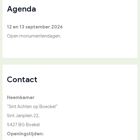
a
Agenda
r
:
12 en 13 september 2026
Open monumentendagen.
Contact
Heemkamer
“Sint Achten op Boeckel”
Sint Janplein 22,
5427 BG Boekel
Openingstijden: