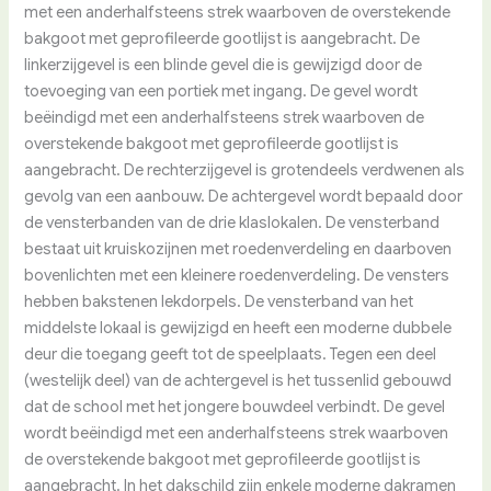
met een anderhalfsteens strek waarboven de overstekende
bakgoot met geprofileerde gootlijst is aangebracht. De
linkerzijgevel is een blinde gevel die is gewijzigd door de
toevoeging van een portiek met ingang. De gevel wordt
beëindigd met een anderhalfsteens strek waarboven de
overstekende bakgoot met geprofileerde gootlijst is
aangebracht. De rechterzijgevel is grotendeels verdwenen als
gevolg van een aanbouw. De achtergevel wordt bepaald door
de vensterbanden van de drie klaslokalen. De vensterband
bestaat uit kruiskozijnen met roedenverdeling en daarboven
bovenlichten met een kleinere roedenverdeling. De vensters
hebben bakstenen lekdorpels. De vensterband van het
middelste lokaal is gewijzigd en heeft een moderne dubbele
deur die toegang geeft tot de speelplaats. Tegen een deel
(westelijk deel) van de achtergevel is het tussenlid gebouwd
dat de school met het jongere bouwdeel verbindt. De gevel
wordt beëindigd met een anderhalfsteens strek waarboven
de overstekende bakgoot met geprofileerde gootlijst is
aangebracht. In het dakschild zijn enkele moderne dakramen