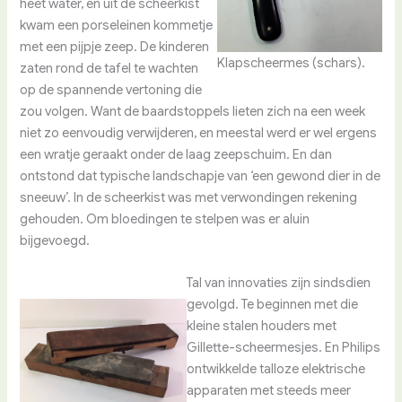
heet water, en uit de scheerkist
kwam een porseleinen kommetje
met een pijpje zeep. De kinderen
Klapscheermes (schars).
zaten rond de tafel te wachten
op de spannende vertoning die
zou volgen. Want de baardstoppels lieten zich na een week
niet zo eenvoudig verwijderen, en meestal werd er wel ergens
een wratje geraakt onder de laag zeepschuim. En dan
ontstond dat typische landschapje van ‘een gewond dier in de
sneeuw’. In de scheerkist was met verwondingen rekening
gehouden. Om bloedingen te stelpen was er aluin
bijgevoegd.
Tal van innovaties zijn sindsdien
gevolgd. Te beginnen met die
kleine stalen houders met
Gillette-scheermesjes. En Philips
ontwikkelde talloze elektrische
apparaten met steeds meer