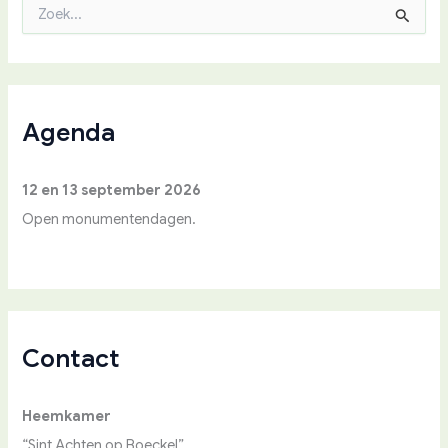
Z
o
e
k
n
a
a
Agenda
r
:
12 en 13 september 2026
Open monumentendagen.
Contact
Heemkamer
“Sint Achten op Boeckel”