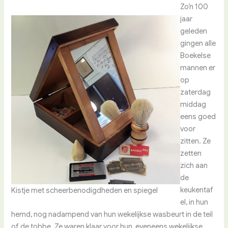
Zo’n 100
jaar
geleden
gingen alle
Boekelse
mannen er
op
zaterdag
middag
eens goed
voor
zitten. Ze
zetten
zich aan
de
keukentaf
Kistje met scheerbenodigdheden en spiegel
el, in hun
hemd, nog nadampend van hun wekelijkse wasbeurt in de teil
of de tobbe. Ze waren klaar voor hun, eveneens wekelijkse,