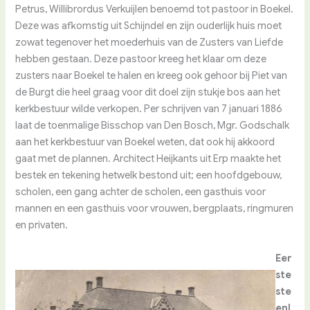
Petrus, Willibrordus Verkuijlen benoemd tot pastoor in Boekel.
Deze was afkomstig uit Schijndel en zijn ouderlijk huis moet
zowat tegenover het moederhuis van de Zusters van Liefde
hebben gestaan. Deze pastoor kreeg het klaar om deze
zusters naar Boekel te halen en kreeg ook gehoor bij Piet van
de Burgt die heel graag voor dit doel zijn stukje bos aan het
kerkbestuur wilde verkopen. Per schrijven van 7 januari 1886
laat de toenmalige Bisschop van Den Bosch, Mgr. Godschalk
aan het kerkbestuur van Boekel weten, dat ook hij akkoord
gaat met de plannen. Architect Heijkants uit Erp maakte het
bestek en tekening hetwelk bestond uit; een hoofdgebouw,
scholen, een gang achter de scholen, een gasthuis voor
mannen en een gasthuis voor vrouwen, bergplaats, ringmuren
en privaten.
Eer
ste
ste
enl