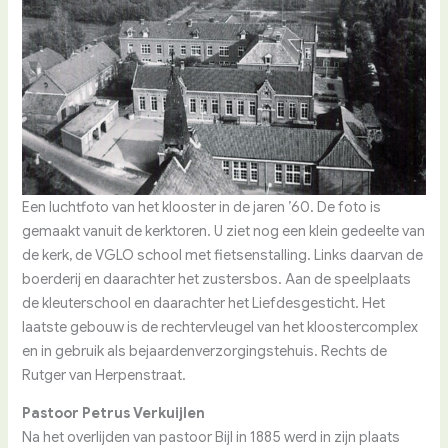
Een luchtfoto van het klooster in de jaren ’60. De foto is
gemaakt vanuit de kerktoren. U ziet nog een klein gedeelte van
de kerk, de VGLO school met fietsenstalling. Links daarvan de
boerderij en daarachter het zustersbos. Aan de speelplaats
de kleuterschool en daarachter het Liefdesgesticht. Het
laatste gebouw is de rechtervleugel van het kloostercomplex
en in gebruik als bejaardenverzorgingstehuis. Rechts de
Rutger van Herpenstraat.
Pastoor Petrus Verkuijlen
Na het overlijden van pastoor Bijl in 1885 werd in zijn plaats