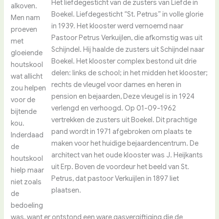
Het liefdegesticht van de zusters van Liefde in
alkoven.
Boekel. Liefdegesticht “St. Petrus” in volle glorie
Men nam
in 1939. Het klooster werd vernoemd naar
proeven
Pastoor Petrus Verkuijlen, die afkomstig was uit
met
Schijndel. Hij haalde de zusters uit Schijndel naar
gloeiende
Boekel. Het klooster complex bestond uit drie
houtskool
delen: links de school; in het midden het klooster;
wat allicht
rechts de vleugel voor dames en heren in
zou helpen
pension en bejaarden, Deze vleugel is in 1924
voor de
verlengd en verhoogd. Op 01-09-1962
bijtende
vertrekken de zusters uit Boekel. Dit prachtige
kou.
pand wordt in 1971 afgebroken om plaats te
Inderdaad
maken voor het huidige bejaardencentrum. De
de
architect van het oude klooster was J. Heijkants
houtskool
uit Erp. Boven de voordeur het beeld van St.
hielp maar
Petrus, dat pastoor Verkuijlen in 1897 liet
niet zoals
plaatsen.
de
bedoeling
was, want er ontstond een ware gasvergiftiging die de