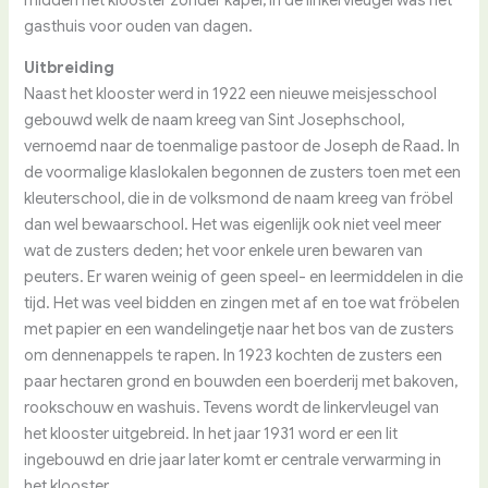
gasthuis voor ouden van dagen.
Uitbreiding
Naast het klooster werd in 1922 een nieuwe meisjesschool
gebouwd welk de naam kreeg van Sint Josephschool,
vernoemd naar de toenmalige pastoor de Joseph de Raad. In
de voormalige klaslokalen begonnen de zusters toen met een
kleuterschool, die in de volksmond de naam kreeg van fröbel
dan wel bewaarschool. Het was eigenlijk ook niet veel meer
wat de zusters deden; het voor enkele uren bewaren van
peuters. Er waren weinig of geen speel- en leermiddelen in die
tijd. Het was veel bidden en zingen met af en toe wat fröbelen
met papier en een wandelingetje naar het bos van de zusters
om dennenappels te rapen. In 1923 kochten de zusters een
paar hectaren grond en bouwden een boerderij met bakoven,
rookschouw en washuis. Tevens wordt de linkervleugel van
het klooster uitgebreid. In het jaar 1931 word er een lit
ingebouwd en drie jaar later komt er centrale verwarming in
het klooster.