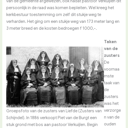
van de gemeente afgewezen, ook nadat pastoor Verkuijlen dit
persoonlijk in de raad was komen bepleiten. Wel kreeg het
kerkbestuur toestemming om zelf dit stukje weg te
verharden. Het ging om een stukje weg van 173 meter lang en
3 meter breed en de kosten bedroegen f 1000,-.
Taken
van de
zusters
De
voornaa
mste
taak van
de
zusters
was het
verzorge
Groepsfoto van de zusters van Liefde (Zusters van
n van de
Schijndel). In 1886 verkoopt Piet van de Burgt een
ouden
stuk grond met bos aan pastoor Verkuijlen. Begin