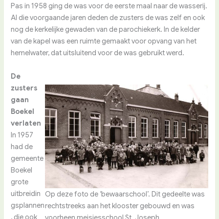
Pas in 1958 ging de was voor de eerste maal naar de wasserij.
Al die voorgaande jaren deden de zusters de was zelf en ook
nog de kerkelijke gewaden van de parochiekerk. In de kelder
van de kapel was een ruimte gemaakt voor opvang van het
hemelwater, dat uitsluitend voor de was gebruikt werd.
De
zusters
gaan
Boekel
verlaten
In 1957
had de
gemeente
Boekel
grote
uitbreidin
Op deze foto de ‘bewaarschool’. Dit gedeelte was
gsplannen
rechtstreeks aan het klooster gebouwd en was
, die ook
voorheen meisjesschool St. Joseph.