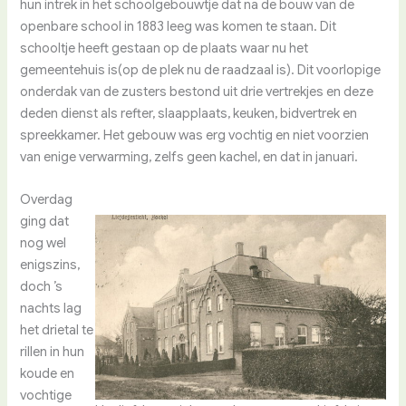
hun intrek in het schoolgebouwtje dat na de bouw van de
openbare school in 1883 leeg was komen te staan. Dit
schooltje heeft gestaan op de plaats waar nu het
gemeentehuis is(op de plek nu de raadzaal is). Dit voorlopige
onderdak van de zusters bestond uit drie vertrekjes en deze
deden dienst als refter, slaapplaats, keuken, bidvertrek en
spreekkamer. Het gebouw was erg vochtig en niet voorzien
van enige verwarming, zelfs geen kachel, en dat in januari.
Overdag
ging dat
nog wel
enigszins,
doch ’s
nachts lag
het drietal te
rillen in hun
koude en
vochtige