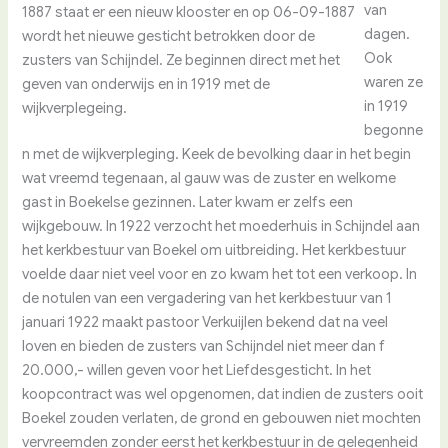
van
1887 staat er een nieuw klooster en op 06-09-1887
dagen.
wordt het nieuwe gesticht betrokken door de
Ook
zusters van Schijndel. Ze beginnen direct met het
waren ze
geven van onderwijs en in 1919 met de
in 1919
wijkverplegeing.
begonne
n met de wijkverpleging. Keek de bevolking daar in het begin
wat vreemd tegenaan, al gauw was de zuster en welkome
gast in Boekelse gezinnen. Later kwam er zelfs een
wijkgebouw. In 1922 verzocht het moederhuis in Schijndel aan
het kerkbestuur van Boekel om uitbreiding. Het kerkbestuur
voelde daar niet veel voor en zo kwam het tot een verkoop. In
de notulen van een vergadering van het kerkbestuur van 1
januari 1922 maakt pastoor Verkuijlen bekend dat na veel
loven en bieden de zusters van Schijndel niet meer dan f
20.000,- willen geven voor het Liefdesgesticht. In het
koopcontract was wel opgenomen, dat indien de zusters ooit
Boekel zouden verlaten, de grond en gebouwen niet mochten
vervreemden zonder eerst het kerkbestuur in de gelegenheid