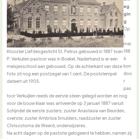
eg
gin
g
Op
1
mei
188
Klooster Liefdesgesticht St. Petrus gebouwd in 1887 toen
6
P. Verkuilen pastoor was in Boekel. Naderhand is er een
kon
meisjesschool aan gebouwd. Op de achterkant van deze
doo
foto zit nog een postzegel van 1 cent. De poststempel
r
dateert uit 1905.
pas
toor Verkuijlen reeds de eerste steen gelegd worden en nog
voor de bouw klaar was arriveerde op 3 januari 1887 vanuit
Schijndel de eerste zusters; zuster Anastasia van Beurden,
overste; zuster Ambrisia Smulders, raadzuster en zuster
Chrisostoma de Weerd, onderwijzeres.
Na acht dagen op de pastorie gelogeerd te hebben, namen zij