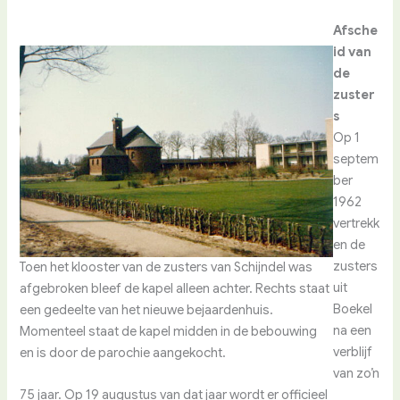
Afsche
id van
de
zuster
s
Op 1
septem
ber
1962
vertrekk
en de
zusters
Toen het klooster van de zusters van Schijndel was
uit
afgebroken bleef de kapel alleen achter. Rechts staat
Boekel
een gedeelte van het nieuwe bejaardenhuis.
na een
Momenteel staat de kapel midden in de bebouwing
verblijf
en is door de parochie aangekocht.
van zo’n
75 jaar. Op 19 augustus van dat jaar wordt er officieel