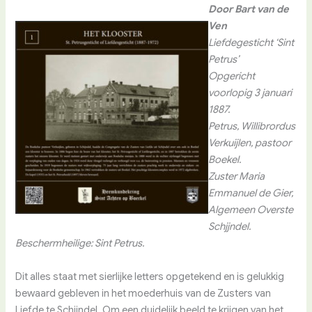
Door Bart van de
Ven
Liefdegesticht ‘Sint
Petrus’
Opgericht
voorlopig 3 januari
1887.
Petrus, Willibrordus
Verkuijlen, pastoor
Boekel.
Zuster Maria
Emmanuel de Gier,
Algemeen Overste
Schjjndel.
Beschermheilige: Sint Petrus.
Dit alles staat met sierlijke letters opgetekend en is gelukkig
bewaard gebleven in het moederhuis van de Zusters van
Liefde te Schijndel. Om een duidelijk beeld te krijgen van het