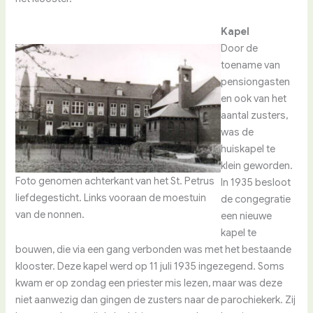
Kapel
Door de
toename van
pensiongasten
en ook van het
aantal zusters,
was de
huiskapel te
klein geworden.
Foto genomen achterkant van het St. Petrus
In 1935 besloot
liefdegesticht. Links vooraan de moestuin
de congegratie
van de nonnen.
een nieuwe
kapel te
bouwen, die via een gang verbonden was met het bestaande
klooster. Deze kapel werd op 11 juli 1935 ingezegend. Soms
kwam er op zondag een priester mis lezen, maar was deze
niet aanwezig dan gingen de zusters naar de parochiekerk. Zij