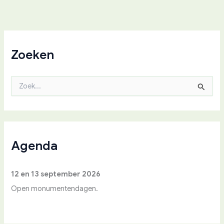
Zoeken
Z
o
e
k
n
a
a
Agenda
r
:
12 en 13 september 2026
Open monumentendagen.