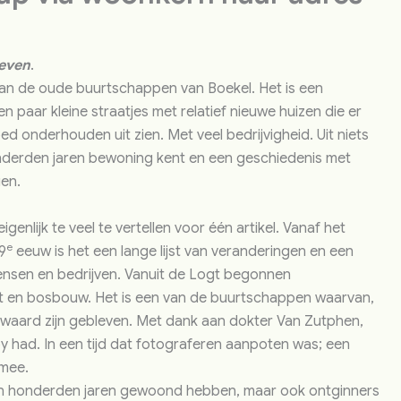
even
.
van de oude buurtschappen van Boekel. Het is een
n paar kleine straatjes met relatief nieuwe huizen die er
d onderhouden uit zien. Met veel bedrijvigheid. Uit niets
honderden jaren bewoning kent en een geschiedenis met
gen.
igenlijk te veel te vertellen voor één artikel. Vanaf het
e
9
eeuw is het een lange lijst van veranderingen en een
ensen en bedrijven. Vanuit de Logt begonnen
t en bosbouw. Het is een van de buurtschappen waarvan,
ewaard zijn gebleven. Met dank aan dokter Van Zutphen,
by had. In een tijd dat fotograferen aanpoten was; een
 mee.
len honderden jaren gewoond hebben, maar ook ontginners