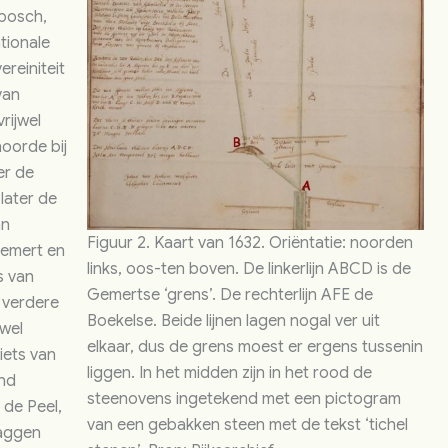
jbosch,
tionale
reiniteit
van
rijwel
oorde bij
er de
later de
an
Figuur 2. Kaart van 1632. Oriëntatie: noorden
Gemert en
links, oos-ten boven. De linkerlijn ABCD is de
s van
Gemertse ‘grens’. De rechterlijn AFE de
 verdere
Boekelse. Beide lijnen lagen nogal ver uit
jwel
elkaar, dus de grens moest er ergens tussenin
iets van
liggen. In het midden zijn in het rood de
nd
steenovens ingetekend met een pictogram
 de Peel,
van een gebakken steen met de tekst ‘tichel
laggen