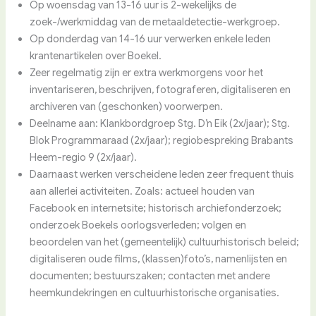
Op woensdag van 13-16 uur is 2-wekelijks de
zoek-/werkmiddag van de metaaldetectie-werkgroep.
Op donderdag van 14-16 uur verwerken enkele leden
krantenartikelen over Boekel.
Zeer regelmatig zijn er extra werkmorgens voor het
inventariseren, beschrijven, fotograferen, digitaliseren en
archiveren van (geschonken) voorwerpen.
Deelname aan: Klankbordgroep Stg. D’n Eik (2x/jaar); Stg.
Blok Programmaraad (2x/jaar); regiobespreking Brabants
Heem-regio 9 (2x/jaar).
Daarnaast werken verscheidene leden zeer frequent thuis
aan allerlei activiteiten. Zoals: actueel houden van
Facebook en internetsite; historisch archiefonderzoek;
onderzoek Boekels oorlogsverleden; volgen en
beoordelen van het (gemeentelijk) cultuurhistorisch beleid;
digitaliseren oude films, (klassen)foto’s, namenlijsten en
documenten; bestuurszaken; contacten met andere
heemkundekringen en cultuurhistorische organisaties.