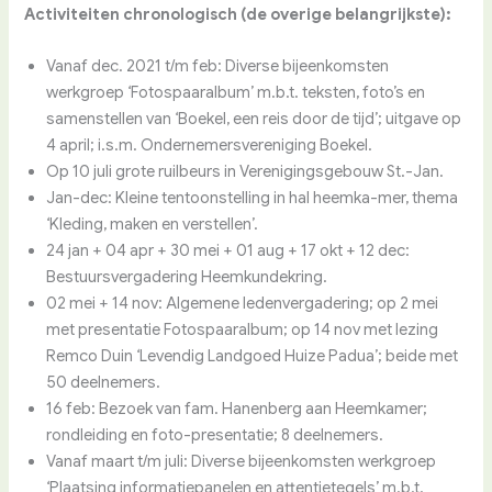
Activiteiten chronologisch (de overige belangrijkste):
Vanaf dec. 2021 t/m feb: Diverse bijeenkomsten
werkgroep ‘Fotospaaralbum’ m.b.t. teksten, foto’s en
samenstellen van ‘Boekel, een reis door de tijd’; uitgave op
4 april; i.s.m. Ondernemersvereniging Boekel.
Op 10 juli grote ruilbeurs in Verenigingsgebouw St.-Jan.
Jan-dec: Kleine tentoonstelling in hal heemka-mer, thema
‘Kleding, maken en verstellen’.
24 jan + 04 apr + 30 mei + 01 aug + 17 okt + 12 dec:
Bestuursvergadering Heemkundekring.
02 mei + 14 nov: Algemene ledenvergadering; op 2 mei
met presentatie Fotospaaralbum; op 14 nov met lezing
Remco Duin ‘Levendig Landgoed Huize Padua’; beide met
50 deelnemers.
16 feb: Bezoek van fam. Hanenberg aan Heemkamer;
rondleiding en foto-presentatie; 8 deelnemers.
Vanaf maart t/m juli: Diverse bijeenkomsten werkgroep
‘Plaatsing informatiepanelen en attentietegels’ m.b.t.