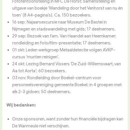
Fototentoonstelling in MFC De Horst; samenstelling en
uitgave van boekje ‘Wandeling door het Venhorst van nu én
toen’ (8 A4-pagina’s). Ca. 150 bezoekers.
16 sep: Najaarsexcursie naar Museum De Bastei in
Nijmegen en stadswandeling met gids; 17 deelnemers.
29 sep: Bezoek van fam. Van Haandel aan Heemkamer;
rondleiding en foto/film-presentatie; 17 deelnemers.
01 okt: Leden werkgroep Metaaldetectie volgen AVKP-
cursus ‘munten reinigen’.
24 okt: Lezing Bernard Vissers ‘De Zuid-Willemsvaart, van
Aa tot Aorta’; 60 bezoekers.
03 nov: Rondleiding door Boekel-centrum voor
personeelsvereniging gemeente Boekel; in 4 groepen met
elk 2-3 gidsen; 50 deelnemers.
Wij bedanken:
Onze sponsoren, want zonder hun financiële bijdragen kan
De Wanmeule niet verschijnen.