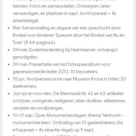
teksten, foto’s en samenstellen. Ontwerpen, laten
vervaardigen, en plaatsen in sept. 6x infopaneel + 4x
attentietegel.
Mei: Samenstelling en uitgave van een speurtocht door
Boekel voor kinderen ‘Speuren door het Boekel van Nu én
Toen’ (8 A4-pagina’s).
04 mei: Dodenherdenking bij Heemkamer; ontvangst
genodigden.
09 mei: Presentatie van het fotospaaralbum voor
gepensioneerde leden ZLTO; 10 bezoekers.
10 jun: Voorjaarsexcursie naar Museum Krona in Uden; 20
deelnemers.
Jun+jul en nov+dec: De Wanmeule Nr. 62 en 63; artikelen
schrijven, corrigeren, redigeren, laten drukken, etiketteren,
verdelen en rondbrengen.
10+11 sep: Open Monumentendagen; thema ‘Venhorst –
monumentale kern’. Onthulling van 10 gedenktekens (6x
infopaneel + 4x attentie-tegel) op 9 sept.