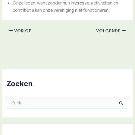
Onze leden, want zonder hun interesse, activiteiten en
contributie kan onze vereniging niet functioneren.
VORIGE
VOLGENDE
Zoeken
Z
o
e
k
n
a